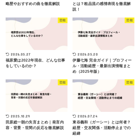
略歴やおすすめの曲を徹底解説
とは？粗品流の感情表現を徹底解
説！
芸能
芸能
2026.05.27
2026.05.20
福原愛は2022年現在、どんな仕事
伊藤七海 完全ガイド｜プロフィー
をしているのか？
ル・活動経歴・最新出演情報まと
め（2025年版）
芸能
芸能
2025.10.29
2026.07.24
田原総一朗の失言まとめ｜発言内
東谷義和（ガーシー）とは何者？
容・背景・世間の反応を徹底解説
経歴・交友関係・活動停止までの
経緯