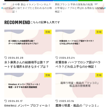
さや香 新山 イケメンでハンサム？
男性ブランコ 平井の深海魚の知識
誰に似てタイプだと言われるのか検
が半端ない？プロと呼ばれる理由を
証！
検証！
RECOMMEND
芸能
芸能
2026.05.28
2026.05.24
水卜麻美さんの結婚相手は誰？デ
村重杏奈 ハーフでロシア語がペラ
ートする場所＆好きなタイプは？
ペラ？どれ位上手なのか検証！
芸能
芸能
2026.05.17
2025.03.16
timelesz メンバー プロフィール！
霜降り明星・粗品の「ツッコミ」