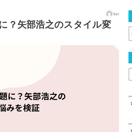
kei
題に？矢部浩之のスタイル変