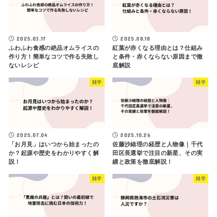
2025.03.17
2025.08.18
ふわふわ食感の絶品オムライスの
紅葉が赤くなる理由とは？仕組み
作り方！簡単なコツで作る失敗し
と条件・赤くならない原因まで徹
ないレシピ
底解説
雑学
雑学
2025.07.04
2025.10.26
「お月見」はいつから始まったの
佐藤沙緒理の経歴と人物像｜千代
か？起源や歴史をわかりやすく解
田区長選挙で注目の新星、その実
説！
績と政策を徹底解説！
雑学
雑学