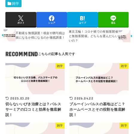
雑学
ポスト
シェア
はてブ
送る
東京五輪！コロナ禍での有観客開催
不動産を無償譲渡！税金や贈与税は
と無観客開催。どちらを選んだらい
損になるか得になるのか徹底調査！
いの？
RECOMMEND
雑学
雑学
2025.03.20
2026.04.22
切らないいびき治療とは？パルス
ブルーインパルスの基地はどこ？
サーミアの口コミと効果を徹底解
ホームベースとその役割を徹底解
説！
説！
雑学
雑学