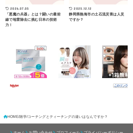
2026.07.05
2025.12.12
「悪魔の兵器」とは？闘いの最前
静岡県熱海市の土石流災害は人災
線で地雷除去に挑む日本の技術
ですか？
力！
HOME
雑学
コーチングとティーチングの違いはなんですか？
ホーム
お問い合わせ
プロフィール
プライバシーポリシー