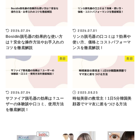
2026.07.04
2026.07.01
Bosidin脱毛器の効果的な使い方
リンカ脱毛器の口コミは？効果や
は？安全な操作方法やお手入れの
使い方、価格とコストパフォーマ
コツを徹底解説
ンスを徹底解説！
美容
美容
2026.07.04
2025.08.25
サファイア脱毛器の効果は？ユー
時短美容の救世主！1日5分韓国美
ザーの体験談や口コミ、使用方法
顔器でママ友に差をつける方法
を徹底解説！