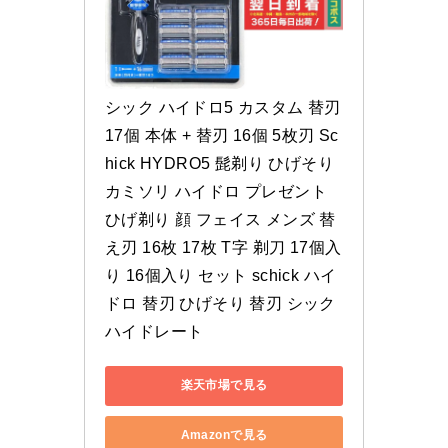
シック ハイドロ5 カスタム 替刃 
17個 本体 + 替刃 16個 5枚刃 Sc
hick HYDRO5 髭剃り ひげそり 
カミソリ ハイドロ プレゼント 
ひげ剃り 顔 フェイス メンズ 替
え刃 16枚 17枚 T字 剃刀 17個入
り 16個入り セット schick ハイ
ドロ 替刃 ひげそり 替刃 シック 
ハイドレート
楽天市場で見る
Amazonで見る