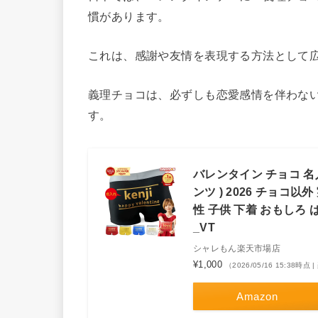
慣があります。
これは、感謝や友情を表現する方法として
義理チョコは、必ずしも恋愛感情を伴わな
す。
バレンタイン チョコ 名
ンツ ) 2026 チョコ以
性 子供 下着 おもしろ 
_VT
シャレもん楽天市場店
¥1,000
（2026/05/16 15:38時
Amazon