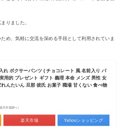
広まりました。
いため、気軽に交流を深める手段として利用されていま
入れ ボクサーパンツ ( チョコレート 風 名前入り パ
外 実用的 プレゼント ギフト 義理 本命 メンズ 男性 女
ばれんたいん 旦那 彼氏 お菓子 職場 甘くない 食べ物
点 | 楽天市場調べ）
楽天市場
Yahooショッピング