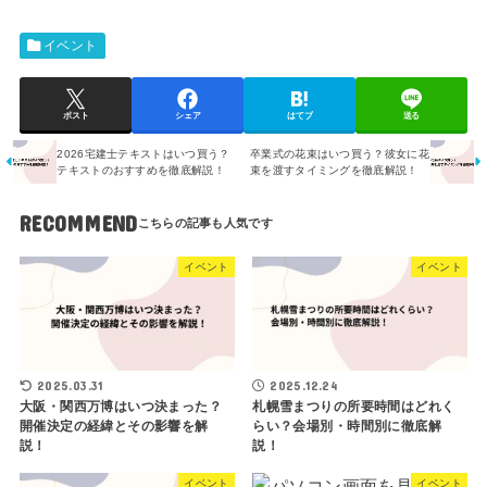
イベント
ポスト
シェア
はてブ
送る
2026宅建士テキストはいつ買う？
卒業式の花束はいつ買う？彼女に花
テキストのおすすめを徹底解説！
束を渡すタイミングを徹底解説！
RECOMMEND
イベント
イベント
2025.03.31
2025.12.24
大阪・関西万博はいつ決まった？
札幌雪まつりの所要時間はどれく
開催決定の経緯とその影響を解
らい？会場別・時間別に徹底解
説！
説！
イベント
イベント