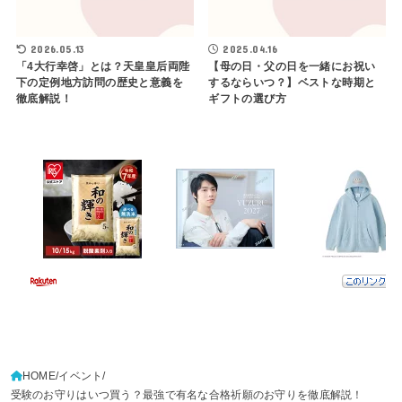
2026.05.13
2025.04.16
「4大行幸啓」とは？天皇皇后両陛
【母の日・父の日を一緒にお祝い
下の定例地方訪問の歴史と意義を
するならいつ？】ベストな時期と
徹底解説！
ギフトの選び方
HOME
イベント
受験のお守りはいつ買う？最強で有名な合格祈願のお守りを徹底解説！