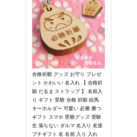
合格祈願 グッズ お守り プレゼ
ント かわいい 名入れ 【 合格祈
願 だるま ストラップ 】 名前入
り ギフト 受験 合格 祈願 絵馬 
キーホルダー 可愛い 必勝 勝つ 
ギフト スマホ 受験グッズ 受験
生 落ちない ダルマ 名入り 友達 
プチギフト 名 名前 入り 入れ