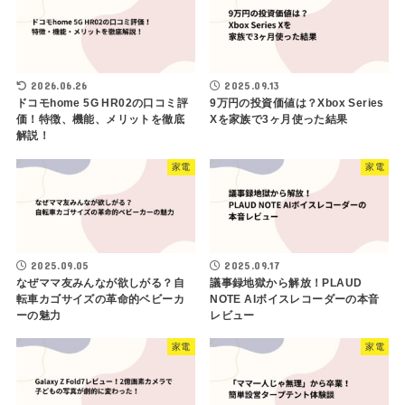
2026.06.26
2025.09.13
ドコモhome 5G HR02の口コミ評
9万円の投資価値は？Xbox Series
価！特徴、機能、メリットを徹底
Xを家族で3ヶ月使った結果
解説！
家電
家電
2025.09.05
2025.09.17
なぜママ友みんなが欲しがる？自
議事録地獄から解放！PLAUD
転車カゴサイズの革命的ベビーカ
NOTE AIボイスレコーダーの本音
ーの魅力
レビュー
家電
家電