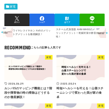
家電
ポスト
シェア
はてブ
送る
スチーム式加湿器 AHM-MH60のメ
ワイヤレスイヤホン Air5のメリッ
リットデメリット！乾燥対策や静音
トデメリットを徹底解説！
性！
RECOMMEND
家電
家電
2026.06.29
2025.08.24
ルンバi5のマッピング機能とは？階
時短×ヘルシーを叶える！山善スチ
段や障害物の時の掃除はどうする
ームレンジで変わった我が家の食
のか徹底解説！
卓
家電
家電