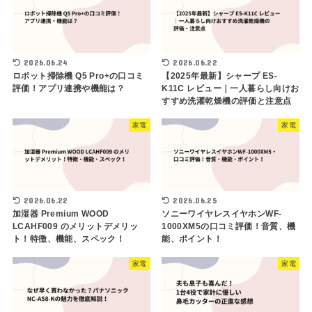
2026.06.24
2026.06.22
ロボット掃除機 Q5 Pro+の口コミ
【2025年最新】シャープ ES-
評価！アプリ連携や機能は？
K11C レビュー｜一人暮らし向けお
すすめ洗濯乾燥機の評価と注意点
家電
家電
2026.06.22
2026.06.25
加湿器 Premium WOOD
ソニーワイヤレスイヤホンWF-
LCAHF009 のメリットデメリッ
1000XM5の口コミ評価！音質、機
ト！特徴、機能、スペック！
能、ポイント！
家電
家電