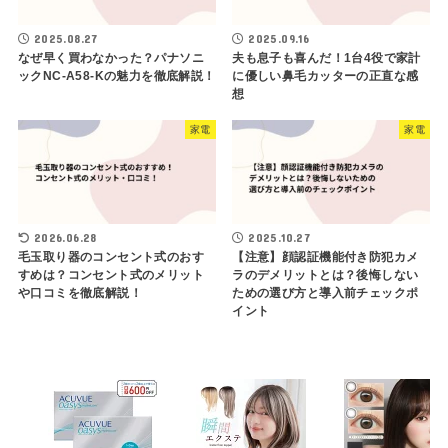
2025.08.27
2025.09.16
なぜ早く買わなかった？パナソニ
夫も息子も喜んだ！1台4役で家計
ックNC-A58-Kの魅力を徹底解説！
に優しい鼻毛カッターの正直な感
想
家電
家電
2026.06.28
2025.10.27
毛玉取り器のコンセント式のおす
【注意】顔認証機能付き防犯カメ
すめは？コンセント式のメリット
ラのデメリットとは？後悔しない
や口コミを徹底解説！
ための選び方と導入前チェックポ
イント