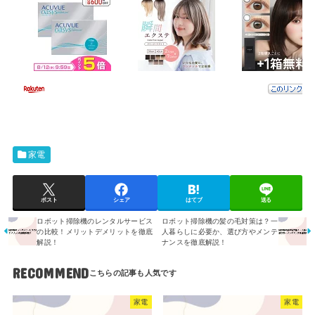
家電
ポスト
シェア
はてブ
送る
ロボット掃除機のレンタルサービス
ロボット掃除機の髪の毛対策は？一
の比較！メリットデメリットを徹底
人暮らしに必要か、選び方やメンテ
解説！
ナンスを徹底解説！
RECOMMEND
家電
家電