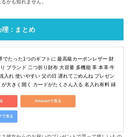
れるかも知れません。
心理：まとめ
界でたった1つのギフトに 最高級カーボンレザー 財
り ブランド 二つ折り財布 大容量 多機能 革 本革 牛
銭入れ 使いやすい 父の日 遅れてごめんね プレゼン
れ が大きく開く カードがたくさん入る 名入れ有料 緑
る
Amazonで見る
ングで見る
は？彼女からのお祝いのプレゼントで貰って嬉しいもの