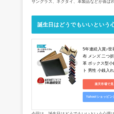
サングラス、ネクタイ、革製品などが喜ば
誕生日はどうでもいいという
5年連続入賞♪世
布 メンズ 二つ折
革 ボックス型小
ト 男性 小銭入
楽天市場で見
Yahoo!ショッピ
今回は、誕生日はどうでもいいという心理