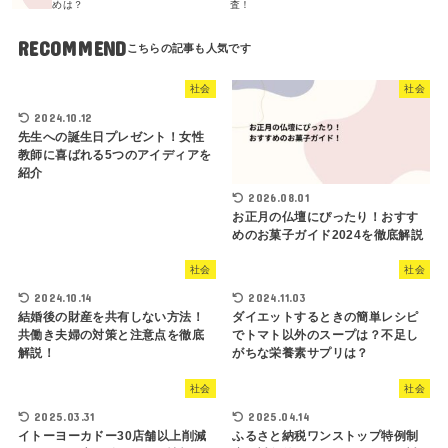
めは？
査！
RECOMMEND
社会
社会
2024.10.12
先生への誕生日プレゼント！女性
教師に喜ばれる5つのアイディアを
紹介
2026.08.01
お正月の仏壇にぴったり！おすす
めのお菓子ガイド2024を徹底解説
社会
社会
2024.10.14
2024.11.03
結婚後の財産を共有しない方法！
ダイエットするときの簡単レシピ
共働き夫婦の対策と注意点を徹底
でトマト以外のスープは？不足し
解説！
がちな栄養素サプリは？
社会
社会
2025.03.31
2025.04.14
イトーヨーカドー30店舗以上削減
ふるさと納税ワンストップ特例制