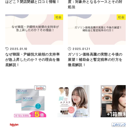
はどこ？閉店閉鎖と口コミ情報！
度：対象外となるケースとその対
処法
社会
社会
2025.01.10
2025.01.31
なぜ韓国・尹錫悦大統領の支持率
ガソリン価格高騰の実態と今後の
が急上昇したのか？その理由を徹
展望！補助金と暫定税率の行方を
底解説！
徹底解説！