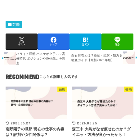
芸能
ポスト
シェア
はてブ
送る
ハライチ澤部 バスケが上手い？高
白石麻衣とは？経歴・出演・魅力を
校時代 ポジションや身体能力を調
徹底ガイド【最新2025年版】
査
RECOMMEND
芸能
芸能
2026.05.27
2026.05.25
南野陽子の旦那 現在の仕事の内容
森三中 大島がなぜ痩せたのか？ダ
は？評判や女性関係は？
イエット方法が良かったから！