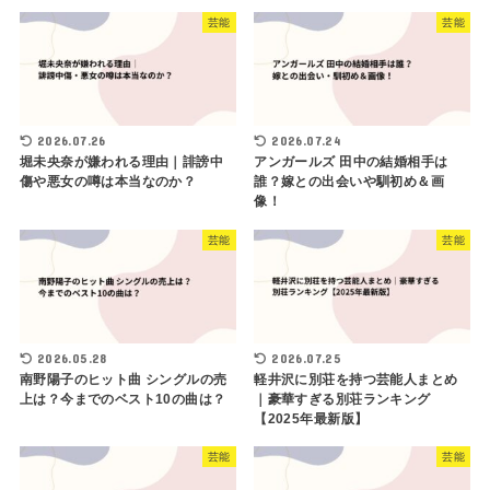
芸能
芸能
2026.07.26
2026.07.24
堀未央奈が嫌われる理由｜誹謗中
アンガールズ 田中の結婚相手は
傷や悪女の噂は本当なのか？
誰？嫁との出会いや馴初め＆画
像！
芸能
芸能
2026.05.28
2026.07.25
南野陽子のヒット曲 シングルの売
軽井沢に別荘を持つ芸能人まとめ
上は？今までのベスト10の曲は？
｜豪華すぎる別荘ランキング
【2025年最新版】
芸能
芸能