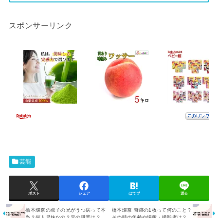
スポンサーリンク
芸能
ポスト
シェア
はてブ
送る
橋本環奈の双子の兄がうつ病って本
橋本環奈 奇跡の1枚って何のこと？
当？何人兄妹なの？兄の職業は？
その時の年齢や場所・撮影者は？