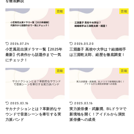
を徹底解説
芸能
芸能
2026.07.24
2026.05.20
小芝風花出演ドラマ一覧【2025年
三淵嘉子 高校や大学は？結婚相手
最新】代表作から話題作まで一気
は三淵乾太郎、経歴を徹底調査！
にチェック！
芸能
芸能
2025.03.16
2025.03.16
サカナクションとは？革新的なサ
実力派俳優・武藤潤、BLドラマで
ウンドで音楽シーンを牽引する実
新境地を開く！アイドルから演技
力派バンド
派俳優への成長