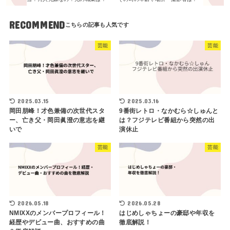
RECOMMEND
芸能
芸能
2025.03.15
2025.03.16
岡田朋峰！才色兼備の次世代スタ
9番街レトロ・なかむら☆しゅんと
ー、亡き父・岡田眞澄の意志を継
は？フジテレビ番組から突然の出
いで
演休止
芸能
芸能
2026.05.18
2026.05.28
NMIXXのメンバープロフィール！
はじめしゃちょーの豪邸や年収を
経歴やデビュー曲、おすすめの曲
徹底解説！