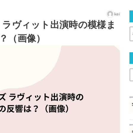
kei
 ラヴィット出演時の模様ま
？（画像）