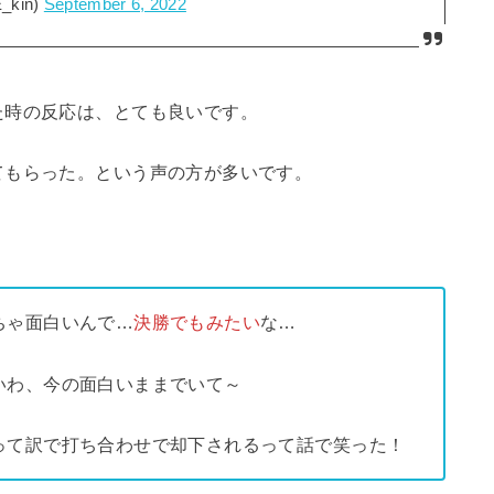
kin)
September 6, 2022
た時の反応は、とても良いです。
てもらった。という声の方が多いです。
ちゃ面白いんで…
決勝でもみたい
な…
いわ、今の面白いままでいて～
って訳で打ち合わせで却下されるって話で笑った！