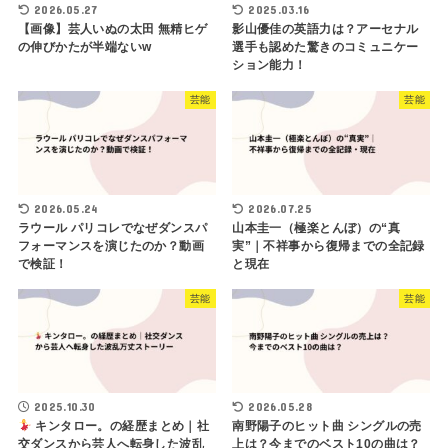
2026.05.27
2025.03.16
【画像】芸人いぬの太田 無精ヒゲ
影山優佳の英語力は？アーセナル
の伸びかたが半端ないw
選手も認めた驚きのコミュニケー
ション能力！
芸能
芸能
2026.05.24
2026.07.25
ラウール パリコレでなぜダンスパ
山本圭一（極楽とんぼ）の“真
フォーマンスを演じたのか？動画
実”｜不祥事から復帰までの全記録
で検証！
と現在
芸能
芸能
2025.10.30
2026.05.28
キンタロー。の経歴まとめ｜社
南野陽子のヒット曲 シングルの売
交ダンスから芸人へ転身した波乱
上は？今までのベスト10の曲は？