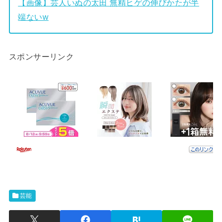
【画像】芸人いぬの太田 無精ヒゲの伸びかたが半
端ないw
スポンサーリンク
芸能