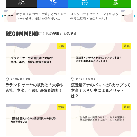
ポスト
シェア
はてブ
送る
かが屋加賀のカメラ愛まとめ！メー
ロングコートダディ コントのネタ
カーや値段、撮影画像が凄い…
作りは堂前と兎のどっち？
RECOMMEND
芸能
芸能
2026.05.20
2026.05.27
ラランド サーヤの彼氏は？大学や
渡邊渚アナのバストはGカップって
会社、本名、可愛い画像を調査！
本当？大きい事によるメリット
は？
芸能
芸能