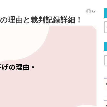
kei
げの理由と裁判記録詳細！