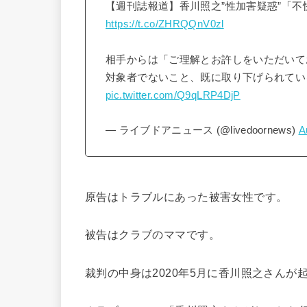
【週刊誌報道】香川照之”性加害疑惑”「
https://t.co/ZHRQQnV0zl
相手からは「ご理解とお許しをいただいて
対象者でないこと、既に取り下げられてい
pic.twitter.com/Q9qLRP4DjP
— ライブドアニュース (@livedoornews)
A
原告はトラブルにあった被害女性です。
被告はクラブのママです。
裁判の中身は2020年5月に香川照之さんが