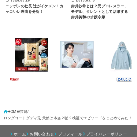
2026.05.26
2025.03.15
ニッポンの社長 辻がイケメン！カ
赤井沙希とは？元プロレスラー、
ッコいい理由を分析！
モデル、タレントとして活躍する
赤井英和の才媛令嬢
HOME
芸能
ロングコートダディ兎 天然は本当？嘘？検証でエピソードをまとめてみた！
ホーム
お問い合わせ
プロフィール
プライバシーポリシー