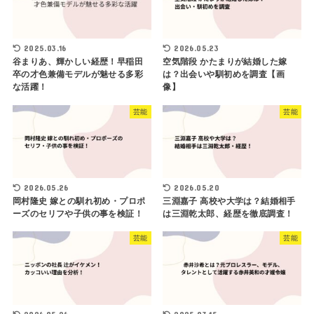
2025.03.16
2026.05.23
谷まりあ、輝かしい経歴！早稲田
空気階段 かたまりが結婚した嫁
卒の才色兼備モデルが魅せる多彩
は？出会いや馴初めを調査【画
な活躍！
像】
芸能
芸能
2026.05.26
2026.05.20
岡村隆史 嫁との馴れ初め・プロポ
三淵嘉子 高校や大学は？結婚相手
ーズのセリフや子供の事を検証！
は三淵乾太郎、経歴を徹底調査！
芸能
芸能