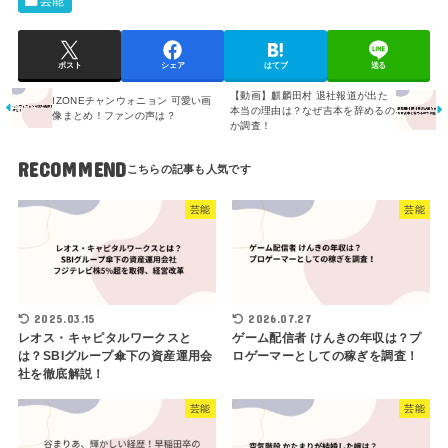
芸能
ポスト
シェア
はてブ
送る
【動画】麒麟田村 退社報道が出た
IZONEチャンウォニョン 可愛い画
本当の理由は？なぜ吉本を辞めるの
像まとめ！ファンの声は？
か調査！
RECOMMEND
芸能
芸能
2025.03.15
2026.07.27
レオス・キャピタルワークスと
ゲーム配信者 けんきの年収は？プ
は？SBIグループ傘下の資産運用会
ロゲーマーとしての稼ぎを調査！
社を徹底解説！
芸能
芸能