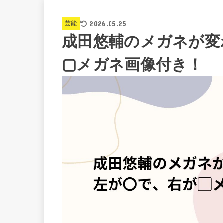
2026.05.25
芸能
成田悠輔のメガネが変
▢メガネ画像付き！