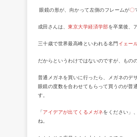
眼鏡の形が、向かって左側のフレームが
〇
成田さんは、
東京大学経済学部
を卒業後、
三十歳で世界最高峰といわれる名門
イェー
だからというわけではないのですが、もの
普通メガネを買いに行ったら、メガネのデ
眼鏡の度数を合わせてもらって買うのが普
す。
「
アイデアが出てくるメガネ
をください」
ね。