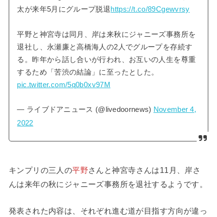
太が来年5月にグループ脱退
https://t.co/89Cgewvrsy
平野と神宮寺は同月、岸は来秋にジャニーズ事務所を
退社し、永瀬廉と高橋海人の2人でグループを存続す
る。昨年から話し合いが行われ、お互いの人生を尊重
するため「苦渋の結論」に至ったとした。
pic.twitter.com/5q0b0xv97M
— ライブドアニュース (@livedoornews)
November 4,
2022
キンプリの三人の
平野
さんと神宮寺さんは11月、岸さ
んは来年の秋にジャニーズ事務所を退社するようです。
発表された内容は、それぞれ進む道が目指す方向が違っ