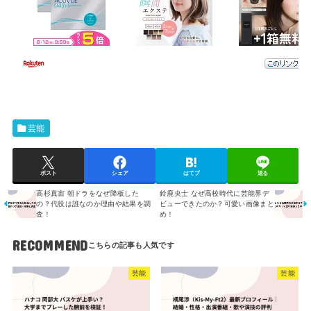
芸能
ポスト
シェア
はてブ
送る
高杉真宙 朝ドラをなぜ降板した
鈴鹿央士 なぜ高校時代に芸能界デ
の？代役は誰なのか理由や結果を調
ビューできたのか？可愛い画像まと
査！
め！
RECOMMEND
芸能
芸能