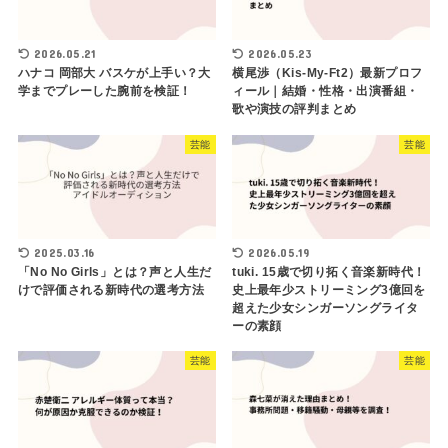
2026.05.21
2026.05.23
ハナコ 岡部大 バスケが上手い？大
横尾渉（Kis-My-Ft2）最新プロフ
学までプレーした腕前を検証！
ィール｜結婚・性格・出演番組・
歌や演技の評判まとめ
芸能
芸能
2025.03.16
2026.05.19
「No No Girls」とは？声と人生だ
tuki. 15歳で切り拓く音楽新時代！
けで評価される新時代の選考方法
史上最年少ストリーミング3億回を
超えた少女シンガーソングライタ
ーの素顔
芸能
芸能