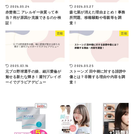
2026.05.24
2026.05.27
赤楚衛二 アレルギー体質って本
森七菜が消えた理由まとめ！事務
当？何が原因か克服できるのか検
所問題、移籍騒動や母親等を調
証！
査！
芸能
芸能
2025.03.16
2026.05.25
元プロ野球選手の娘、細川愛倫が
ストーンズ 田中樹に対する誹謗中
魅せる新たな輝き！週刊プレイボ
傷とは？非難する理由や内容を調
ーイでグラビアデビュー
査！