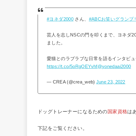
#ヨネダ2000
さん、
#ABCお笑いグランプ
芸人を志しNSCの門を叩くまで、ヨネダ2
ました。
愛猫とのラブラブな日常を語るインタビュ
https://t.co/5oRgOEYvhf
@yonedaai2000
— CREA (@crea_web)
June 23, 2022
ドッグトレーナーになるための
国家資格
は
下記をご覧ください。