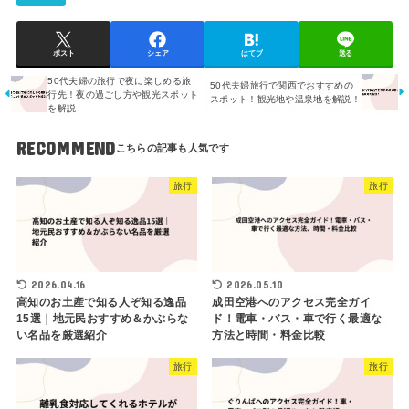
ポスト
シェア
はてブ
送る
50代夫婦の旅行で夜に楽しめる旅
50代夫婦旅行で関西でおすすめの
行先！夜の過ごし方や観光スポット
スポット！観光地や温泉地を解説！
を解説
RECOMMEND
旅行
旅行
2026.04.16
2026.05.10
高知のお土産で知る人ぞ知る逸品
成田空港へのアクセス完全ガイ
15選｜地元民おすすめ＆かぶらな
ド！電車・バス・車で行く最適な
い名品を厳選紹介
方法と時間・料金比較
旅行
旅行