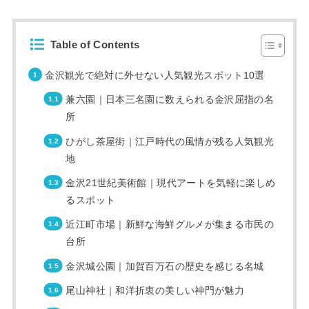
Table of Contents
金沢観光で絶対に外せない人気観光スポット10選
兼六園｜日本三名園に数えられる金沢屈指の名
所
ひがし茶屋街｜江戸時代の風情が残る人気観光
地
金沢21世紀美術館｜現代アートを気軽に楽しめ
るスポット
近江町市場｜新鮮な海鮮グルメが集まる市民の
台所
金沢城公園｜加賀百万石の歴史を感じる名城
尾山神社｜和洋折衷の美しい神門が魅力