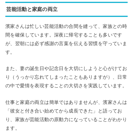
芸能活動と家庭の両立
濱家さんは忙しい芸能活動の合間を縫って、家族との時
間を確保しています。深夜に帰宅することも多いです
が、翌朝には必ず感謝の言葉を伝える習慣を守っていま
す。
また、妻の誕生日や記念日を大切にしようと心がけてお
り（うっかり忘れてしまったこともありますが）、日常
の中で愛情を表現することの大切さを実践しています。
仕事と家庭の両立は簡単ではありませんが、濱家さんは
「彼女と付き合い始めてから成長できた」と語ってお
り、家族が芸能活動の原動力になっていることがわかり
ます。