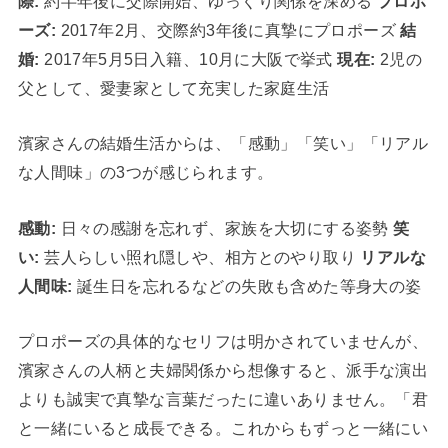
際:
約半年後に交際開始、ゆっくり関係を深める
プロポ
ーズ:
2017年2月、交際約3年後に真摯にプロポーズ
結
婚:
2017年5月5日入籍、10月に大阪で挙式
現在:
2児の
父として、愛妻家として充実した家庭生活
濱家さんの結婚生活からは、「感動」「笑い」「リアル
な人間味」の3つが感じられます。
感動:
日々の感謝を忘れず、家族を大切にする姿勢
笑
い:
芸人らしい照れ隠しや、相方とのやり取り
リアルな
人間味:
誕生日を忘れるなどの失敗も含めた等身大の姿
プロポーズの具体的なセリフは明かされていませんが、
濱家さんの人柄と夫婦関係から想像すると、派手な演出
よりも誠実で真摯な言葉だったに違いありません。「君
と一緒にいると成長できる。これからもずっと一緒にい