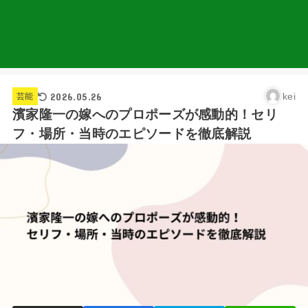
2026.05.26
kei
芸能
濱家隆一の嫁へのプロポーズが感動的！セリ
フ・場所・当時のエピソードを徹底解説