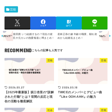
芸能
ポスト
シェア
はてブ
送る
堀田茜 いつ結婚するの？現在の彼
若林正恭の嫁 年齢や職業、馴れ初
氏や元カレの熱愛報道に噂まとめ！
めから結婚迄まとめ！
RECOMMEND
芸能
芸能
2026.05.27
2026.05.18
【2025年最新版】坂口杏里の“誤解
TWICEのメンバーとデビュー曲
された行動”とは？世間の反応と現
『Like OOH-AHH』の魅力
在の活動を徹底解説
社会
芸能