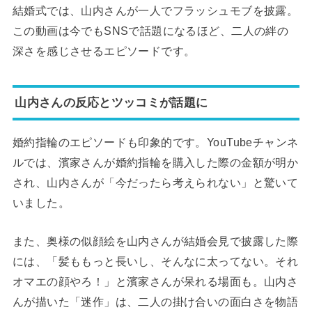
結婚式では、山内さんが一人でフラッシュモブを披露。
この動画は今でもSNSで話題になるほど、二人の絆の
深さを感じさせるエピソードです。
山内さんの反応とツッコミが話題に
婚約指輪のエピソードも印象的です。YouTubeチャンネ
ルでは、濱家さんが婚約指輪を購入した際の金額が明か
され、山内さんが「今だったら考えられない」と驚いて
いました。
また、奥様の似顔絵を山内さんが結婚会見で披露した際
には、「髪ももっと長いし、そんなに太ってない。それ
オマエの顔やろ！」と濱家さんが呆れる場面も。山内さ
んが描いた「迷作」は、二人の掛け合いの面白さを物語