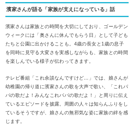
濱家さんが語る「家族が支えになっている」話
濱家さんは家族との時間を大切にしており、ゴールデン
ウィークには「奥さんに休んでもらう日」として子ども
たちと公園に出かけることも。4歳の長女と1歳の息子
を同時に見守る大変さを実感しながらも、家族との時間
を楽しんでいる様子が伝わってきます。
テレビ番組「これ余談なんですけど…」では、娘さんが
幼稚園の帰り道に濱家さんの歌を大声で歌い、「これパ
パの歌だよ！みんなこれパパの歌だよ！」と周りに伝え
ているエピソードを披露。周囲の人々は知らんふりをし
ているそうですが、娘さんの無邪気な姿に家族の絆を感
じます。