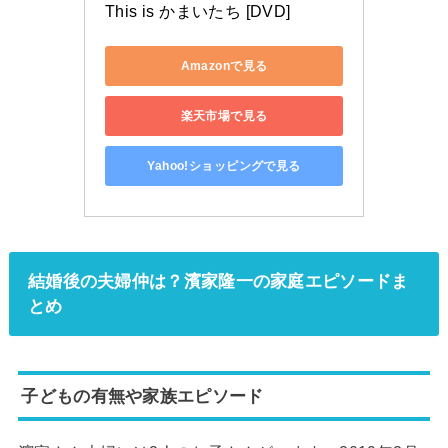
This is かまいたち [DVD]
Amazonで見る
楽天市場で見る
Yahoo!ショッピングで見る
結婚後の夫婦仲は？濱家隆一の家庭エピソードま
とめ
子どもの有無や家族エピソード