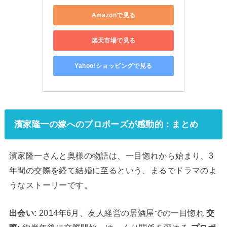
Amazonで見る
楽天市場で見る
Yahoo!ショッピングで見る
濱家隆一の嫁へのプロポーズが感動的：まとめ
濱家隆一さんと奥様の物語は、一目惚れから始まり、3
年間の交際を経て結婚に至るという、まるでドラマのよ
うなストーリーです。
出会い:
2014年6月、友人経営の居酒屋での一目惚れ
交