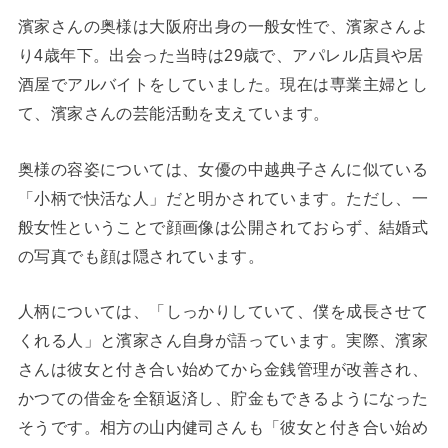
濱家さんの奥様は大阪府出身の一般女性で、濱家さんよ
り4歳年下。出会った当時は29歳で、アパレル店員や居
酒屋でアルバイトをしていました。現在は専業主婦とし
て、濱家さんの芸能活動を支えています。
奥様の容姿については、女優の中越典子さんに似ている
「小柄で快活な人」だと明かされています。ただし、一
般女性ということで顔画像は公開されておらず、結婚式
の写真でも顔は隠されています。
人柄については、「しっかりしていて、僕を成長させて
くれる人」と濱家さん自身が語っています。実際、濱家
さんは彼女と付き合い始めてから金銭管理が改善され、
かつての借金を全額返済し、貯金もできるようになった
そうです。相方の山内健司さんも「彼女と付き合い始め