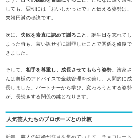
しても、翌朝には「おいしかったで」と伝える姿勢は、
夫婦円満の秘訣です。
次に、
失敗を素直に認めて謝ること
。誕生日を忘れてし
まった時も、言い訳せずに謝罪したことで関係を修復で
きました。
そして、
相手を尊重し、成長させてもらう姿勢
。濱家さ
んは奥様のアドバイスで金銭管理を改善し、人間的に成
長しました。パートナーから学び、変わろうとする姿勢
が、長続きする関係の鍵となります。
人気芸人たちのプロポーズとの比較
近年、芸人の結婚が注目を集めています。チョコレート