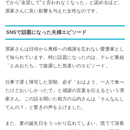
てから”金貸して”と言われなくなった」と認めるほど、
濱家さんに良い影響を与えた女性なのです。
SNSで話題になった夫婦エピソード
濱家さんは日頃から奥様への感謝を忘れない愛妻家とし
て知られています。特に話題になったのは、テレビ番組
「とみおたち」で披露した気遣いのエピソード。
仕事で遅く帰宅した翌朝、必ず「おはよう、一人で食べ
たけどおいしかったで」と感謝の言葉を伝えるという濱
家さん。この話を聞いた相方の山内さんは「そんなんし
てんの？」と驚きの声を上げました。
また、妻の誕生日をうっかり忘れてしまい、慌てて深夜