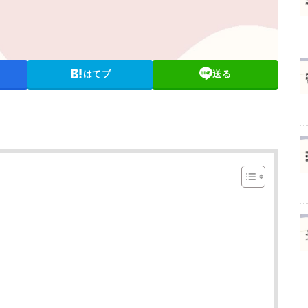
はてブ
送る
用