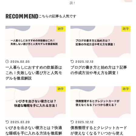
説！
RECOMMEND
雑学
雑学
2026.02.05
2025.12.12
一人暮らしにおすすめの炊飯器は
ブログの書き方と始め方は？記事
これ！失敗しない選び方と人気モ
の作成方法や考え方を調査！
デルを徹底解説
雑学
雑学
2025.03.20
2025.12.12
いびきを出さない寝方とは？快適
債務整理するとクレジットカード
な睡眠を手に入れる方法を徹底解
が使えなくなる？いつから使え