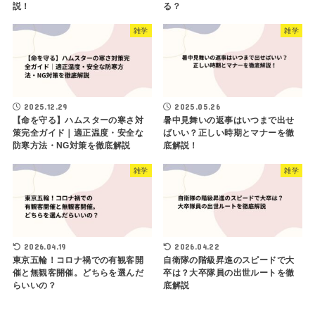
説！
る？
雑学
雑学
2025.12.29
2025.05.26
【命を守る】ハムスターの寒さ対
暑中見舞いの返事はいつまで出せ
策完全ガイド｜適正温度・安全な
ばいい？正しい時期とマナーを徹
防寒方法・NG対策を徹底解説
底解説！
雑学
雑学
2026.04.19
2026.04.22
東京五輪！コロナ禍での有観客開
自衛隊の階級昇進のスピードで大
催と無観客開催。どちらを選んだ
卒は？大卒隊員の出世ルートを徹
らいいの？
底解説