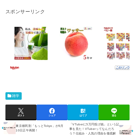
スポンサーリンク
雑学
ポスト
シェア
はてブ
送る
「VTuberに5万円投げ銭」という記
東京都民割「もっとTokyo」が6月
事を見た！VTuberってなんだろ
10日正午再開！
う？仕組み・人気の理由を徹底解