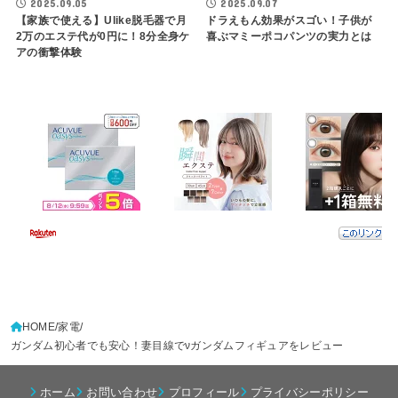
2025.09.05
2025.09.07
【家族で使える】Ulike脱毛器で月
ドラえもん効果がスゴい！子供が
2万のエステ代が0円に！8分全身ケ
喜ぶマミーポコパンツの実力とは
アの衝撃体験
HOME
家電
ガンダム初心者でも安心！妻目線でνガンダムフィギュアをレビュー
ホーム
お問い合わせ
プロフィール
プライバシーポリシー