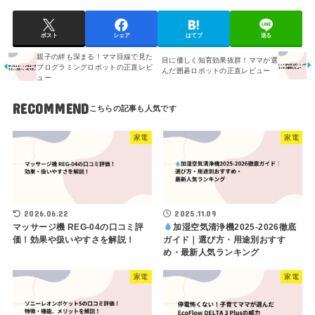
ポスト
シェア
はてブ
送る
親子の絆も深まる！ママ目線で見た
目に優しく知育効果抜群！ママが選
プログラミングロボットの正直レビ
んだ囲碁ロボットの正直レビュー
ュー
RECOMMEND
家電
家電
2026.06.22
2025.11.09
マッサージ機 REG-04の口コミ評
加湿空気清浄機2025-2026徹底
価！効果や扱いやすさを解説！
ガイド｜選び方・用途別おすす
め・最新人気ランキング
家電
家電