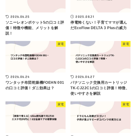
2026.06.25
2025.08.31
ソニーレオンポケット5の口コミ評
停電怖くない！子育てママが選ん
価！特徴や機能、メリットを解
だEcoFlow DELTA 3 Plusの威力
説！
家電
家電
2026.06.24
2026.06.27
ワンタッチ布団乾燥機FOEHN 001
パナソニック交換用カートリッジ
の口コミ評価！ダニ効果は？
TK-CJ22C1の口コミ評価！特徴、
使いやすさを解説
家電
家電