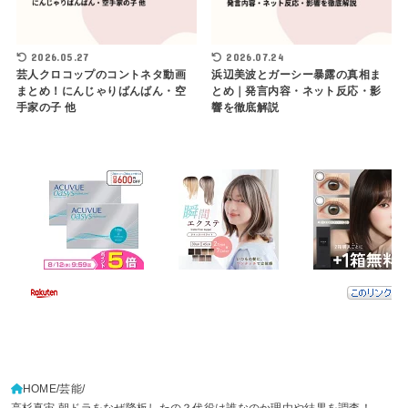
2026.05.27
2026.07.24
芸人クロコップのコントネタ動画
浜辺美波とガーシー暴露の真相ま
まとめ！にんじゃりばんばん・空
とめ｜発言内容・ネット反応・影
手家の子 他
響を徹底解説
HOME
芸能