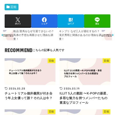
芸能
ポスト
シェア
はてブ
送る
粗品 競馬をなぜ引退できないの？
キンプリ なぜ三人が退社するの？
馬券の予想を再開させた理由を調
滝沢秀明と関係があるのか理由を調
査！
査！
RECOMMEND
芸能
芸能
2026.05.28
2026.05.19
チュートリアル徳井義実が付き合
ILLIT 5人の素顔 〜K-POPの新星、
う年上女優って誰？その人は今？
多彩な魅力を持つメンバーたちの
素直なプロフィール
芸能
芸能