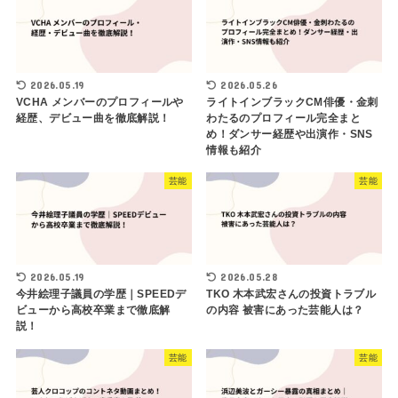
2026.05.19
2026.05.26
VCHA メンバーのプロフィールや
ライトインブラックCM俳優・金刺
経歴、デビュー曲を徹底解説！
わたるのプロフィール完全まと
め！ダンサー経歴や出演作・SNS
情報も紹介
芸能
芸能
2026.05.19
2026.05.28
今井絵理子議員の学歴｜SPEEDデ
TKO 木本武宏さんの投資トラブル
ビューから高校卒業まで徹底解
の内容 被害にあった芸能人は？
説！
芸能
芸能