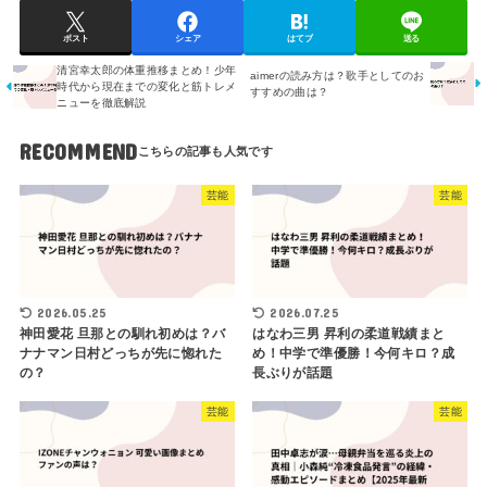
ポスト
シェア
はてブ
送る
清宮幸太郎の体重推移まとめ！少年
aimerの読み方は？歌手としてのお
時代から現在までの変化と筋トレメ
すすめの曲は？
ニューを徹底解説
RECOMMEND
芸能
芸能
2026.05.25
2026.07.25
神田愛花 旦那との馴れ初めは？バ
はなわ三男 昇利の柔道戦績まと
ナナマン日村どっちが先に惚れた
め！中学で準優勝！今何キロ？成
の？
長ぶりが話題
芸能
芸能