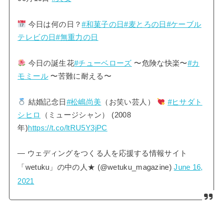
今日は何の日？
#和菓子の日
#麦とろの日
#ケーブル
テレビの日
#無重力の日
今日の誕生花
#チューベローズ
〜危険な快楽〜
#カ
モミール
〜苦難に耐える〜
結婚記念日
#松嶋尚美
（お笑い芸人）
#ヒサダト
シヒロ
（ミュージシャン） (2008
年)
https://t.co/ltRU5Y3jPC
— ウェディングをつくる人を応援する情報サイト
「wetuku」の中の人★ (@wetuku_magazine)
June 16,
2021