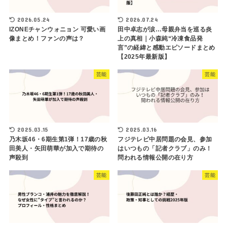
2026.05.24
2026.07.24
IZONEチャンウォニョン 可愛い画
田中卓志が涙…母親弁当を巡る炎
像まとめ！ファンの声は？
上の真相｜小森純“冷凍食品発
言”の経緯と感動エピソードまとめ
【2025年最新版】
芸能
芸能
2025.03.15
2025.03.16
乃木坂46・6期生第1弾！17歳の秋
フジテレビ中居問題の会見、参加
田美人・矢田萌華が加入で期待の
はいつもの「記者クラブ」のみ！
声殺到
問われる情報公開の在り方
芸能
芸能