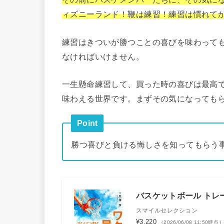
ィズニーランド！鞭は練習！練習は慣れて
練習はきついが勝つことの喜びを味わって
なければいけません。
一生懸命練習して、買った時の喜びは最高
味わえる世界です。まずその気になっても
Point
勝つ喜びと負ける悔しさを知ってもらう
バスケットボール トレ
スマイルセレクション
¥3,220
（2026/06/08 11:50時