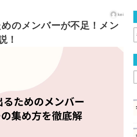
kei
ためのメンバーが不足！メン
説！